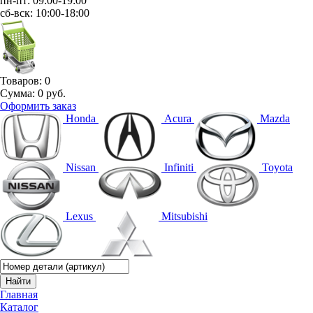
пн-пт: 09:00-19:00
сб-вск: 10:00-18:00
Товаров:
0
Сумма:
0 руб.
Оформить заказ
Honda
Acura
Mazda
Nissan
Infiniti
Toyota
Lexus
Mitsubishi
Главная
Каталог